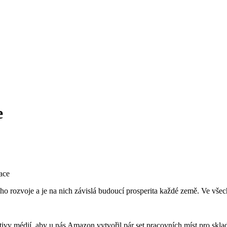
e
ace
ho rozvoje a je na nich závislá budoucí prosperita každé země. Ve všec
ktivy médií, aby u nás Amazon vytvořil pár set pracovních míst pro sk