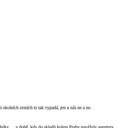
h okolních zemích to tak vypadá, jen u nás ne a ne.
ladníky … v době, kdy do skladů kolem Prahy navážely agentury