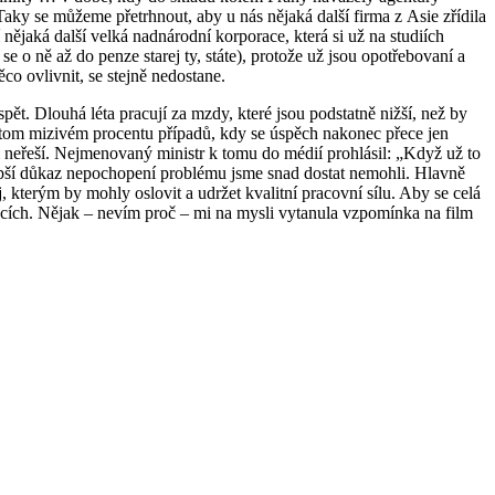
aky se můžeme přetrhnout, aby u nás nějaká další firma z Asie zřídila
 nějaká další velká nadnárodní korporace, která si už na studiích
 o ně až do penze starej ty, státe), protože už jsou opotřebovaní a
ěco ovlivnit, se stejně nedostane.
spět. Dlouhá léta pracují za mzdy, které jsou podstatně nižší, než by
y v tom mizivém procentu případů, kdy se úspěch nakonec přece jen
m neřeší. Nejmenovaný ministr k tomu do médií prohlásil: „Když už to
 Lepší důkaz nepochopení problému jsme snad dostat nemohli. Hlavně
 kterým by mohly oslovit a udržet kvalitní pracovní sílu. Aby se celá
racích. Nějak – nevím proč – mi na mysli vytanula vzpomínka na film