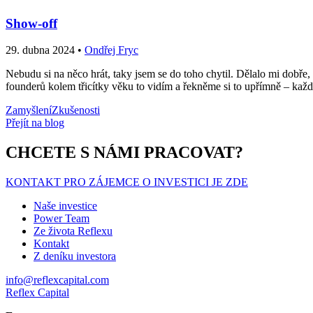
Show-off
29. dubna 2024 •
Ondřej Fryc
Nebudu si na něco hrát, taky jsem se do toho chytil. Dělalo mi dobře, k
founderů kolem třicítky věku to vidím a řekněme si to upřímně – každý
Zamyšlení
Zkušenosti
Přejít na blog
CHCETE S NÁMI PRACOVAT?
KONTAKT PRO ZÁJEMCE O INVESTICI JE ZDE
Naše investice
Power Team
Ze života Reflexu
Kontakt
Z deníku investora
info@reflexcapital.com
Reflex Capital