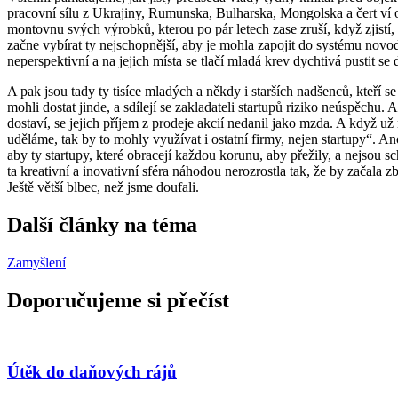
pracovní sílu z Ukrajiny, Rumunska, Bulharska, Mongolska a čert ví o
montovnu svých výrobků, kterou po pár letech zase zruší, když zjistí, 
začne vybírat ty nejschopnější, aby je mohla zapojit do systému novod
neperspektivní a na jejich místa se tlačí mladá krev dychtivá pustit se
A pak jsou tady ty tisíce mladých a někdy i starších nadšenců, kteří s
mohli dostat jinde, a sdílejí se zakladateli startupů riziko neúspěch
dostaví, se jejich příjem z prodeje akcií nedanil jako mzda. A když 
uděláme, tak by to mohly využívat i ostatní firmy, nejen startupy“. 
aby ty startupy, které obracejí každou korunu, aby přežily, a nejsou 
ta kreativní a inovativní sféra náhodou nerozrostla tak, že by začal
Ještě větší blbec, než jsme doufali.
Další články na téma
Zamyšlení
Doporučujeme si přečíst
Útěk do daňových rájů