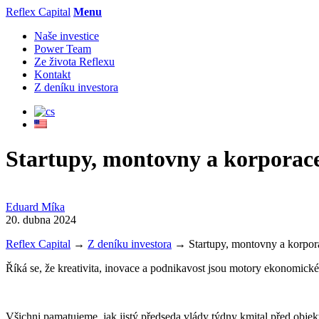
Reflex Capital
Menu
Naše investice
Power Team
Ze života Reflexu
Kontakt
Z deníku investora
Startupy, montovny a korporac
Eduard Míka
20. dubna 2024
Reflex Capital
→
Z deníku investora
→
Startupy, montovny a korpor
Říká se, že kreativita, inovace a podnikavost jsou motory ekonomické
Všichni pamatujeme, jak jistý předseda vlády týdny kmital před obje