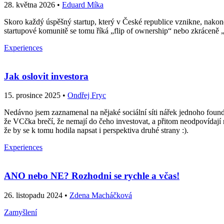
28. května 2026 •
Eduard Míka
Skoro každý úspěšný startup, který v České republice vznikne, nakone
startupové komunitě se tomu říká „flip of ownership“ nebo zkráceně „
Experiences
Jak oslovit investora
15. prosince 2025 •
Ondřej Fryc
Nedávno jsem zaznamenal na nějaké sociální síti nářek jednoho founde
že VCčka brečí, že nemají do čeho investovat, a přitom neodpovídají n
že by se k tomu hodila napsat i perspektiva druhé strany :).
Experiences
ANO nebo NE? Rozhodni se rychle a včas!
26. listopadu 2024 •
Zdena Macháčková
Zamyšlení