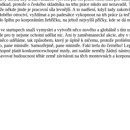
dkud, protože o českého skladníka na trhu práce nikdo ani nezavadil. T
že někde jinde je pracovní síla levnější. A to nadšení, když tady zakotví
obého otroctví, vyždímat a po padesátce vykopnout na trh práce (a teď se
 do šplhu po korporátním žebříčku, na jehož nejvyšší příčky, kde se dá n
e ve startupech snaží vymyslet a vytvořit něco nového a globálně s tím u
u. Ale pro ty nejsme ochotni udělat nic. Ani ty zaměstnanecké akcie, ab
už něco uděláme, tak způsobem, který je úplně k ničemu, protože problé
Ano, pane ministře. Samozřejmě, pane ministře. Fakt trefa do černého!
schopné platit konkurenceschopné mzdy, ani nadále neměly žádný nástroj,
a zbavovat budoucnost téhle země závislosti na těch montovnách a korpo