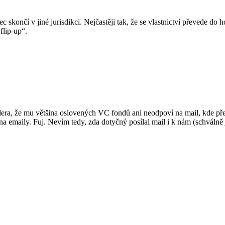
c skončí v jiné jurisdikci. Nejčastěji tak, že se vlastnictví převede 
flip-up“.
ra, že mu většina oslovených VC fondů ani neodpoví na mail, kde předs
a emaily. Fuj. Nevím tedy, zda dotyčný posílal mail i k nám (schválně j