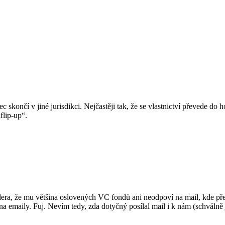
c skončí v jiné jurisdikci. Nejčastěji tak, že se vlastnictví převede 
flip-up“.
ra, že mu většina oslovených VC fondů ani neodpoví na mail, kde předs
a emaily. Fuj. Nevím tedy, zda dotyčný posílal mail i k nám (schválně j