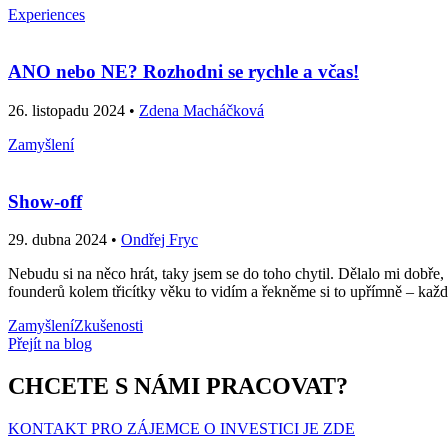
Experiences
ANO nebo NE? Rozhodni se rychle a včas!
26. listopadu 2024 •
Zdena Macháčková
Zamyšlení
Show-off
29. dubna 2024 •
Ondřej Fryc
Nebudu si na něco hrát, taky jsem se do toho chytil. Dělalo mi dobře, k
founderů kolem třicítky věku to vidím a řekněme si to upřímně – každý
Zamyšlení
Zkušenosti
Přejít na blog
CHCETE S NÁMI PRACOVAT?
KONTAKT PRO ZÁJEMCE O INVESTICI JE ZDE