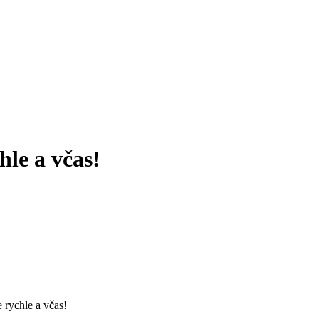
le a včas!
rychle a včas!