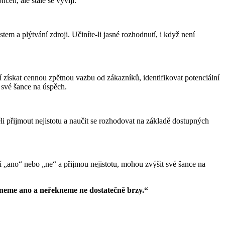
čen, ale stále se vyvíjí.
m a plýtvání zdroji. Učiníte-li jasné rozhodnutí, i když není
í získat cennou zpětnou vazbu od zákazníků, identifikovat potenciální
 své šance na úspěch.
ěli přijmout nejistotu a naučit se rozhodovat na základě dostupných
jí „ano“ nebo „ne“ a přijmou nejistotu, mohou zvýšit své šance na
ekneme ano a neřekneme ne dostatečně brzy.“