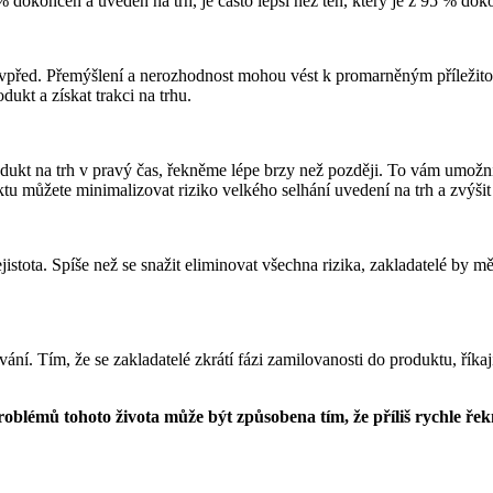
 dokončen a uveden na trh, je často lepší než ten, který je z 95 % dokon
vpřed. Přemýšlení a nerozhodnost mohou vést k promarněným příležitoste
ukt a získat trakci na trhu.
rodukt na trh v pravý čas, řekněme lépe brzy než později. To vám umožn
 můžete minimalizovat riziko velkého selhání uvedení na trh a zvýšit
ejistota. Spíše než se snažit eliminovat všechna rizika, zakladatelé by m
ní. Tím, že se zakladatelé zkrátí fázi zamilovanosti do produktu, říka
roblémů tohoto života může být způsobena tím, že příliš rychle ř