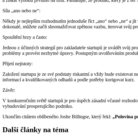
a získat výhodu prvního na trhu. Pamatujte, že produkt, který je z 80 %
Síla „ano nebo ne“:
Někdy je nejlepším rozhodnutím jednoduše říct „ano“ nebo „ne“ a jít 
dokonalé, můžete začít shromažďovat zpětnou vazbu, iterovat svůj prod
Spouštění brzy a často:
Jednou z účinných strategií pro zakladatele startupů je uvádět svůj p
problémy a provést nezbytné úpravy. Postupným uvolňováním produktu
Přijetí nejistoty:
Založení startupu je ze své podstaty riskantní a vždy bude existovat n
informací a kvalifikovaných odhadů a podle potřeby korigovat kurz.
Závěr:
V konkurenčním světě startupů je pro úspěch zásadní včasné rozhodová
vybudování prosperujícího podniku.
Ukončím citátem oblíbeného Joshe Billingse, který řekl:
„Polovina p
Další články na téma