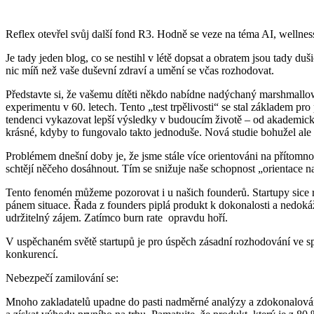
Reflex otevřel svůj další fond R3. Hodně se veze na téma AI, wellness
Je tady jeden blog, co se nestihl v létě dopsat a obratem jsou tady duš
nic míň než vaše duševní zdraví a umění se včas rozhodovat.
Představte si, že vašemu dítěti někdo nabídne nadýchaný marshmallow
experimentu v 60. letech. Tento „test trpělivosti“ se stal základem p
tendenci vykazovat lepší výsledky v budoucím životě – od akademick
krásné, kdyby to fungovalo takto jednoduše. Nová studie bohužel ale
Problémem dnešní doby je, že jsme stále více orientováni na přítomno
schtějí něčeho dosáhnout. Tím se snižuje naše schopnost „orientace n
Tento fenomén můžeme pozorovat i u našich founderů. Startupy sice rost
pánem situace. Řada z founders piplá produkt k dokonalosti a nedokáž
udržitelný zájem. Zatímco burn rate opravdu hoří.
V uspěchaném světě startupů je pro úspěch zásadní rozhodování ve spr
konkurencí.
Nebezpečí zamilování se:
Mnoho zakladatelů upadne do pasti nadměrné analýzy a zdokonalování 