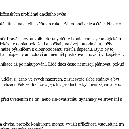
polečenských problémů dnešního světa.
děti třeba na chvíli svěřte do rukou AI, odpočívejte a čtěte. Nejde o
vot). Právě takovou volbu dostaly děti v ikonickém psychologickém
ré dokázaly odolat pokušení a počkaly na dvojitou odměnu, měly
 může být klíčem k dlouhodobému štěstí a úspěchu. Bylo by to
 ani úspěchy ani zdraví ani neuměl predikovat chování v dospělosti.
munikace až po nakupování. Lidé dnes často nemusejí plánovat, pokud
dělat si jasno ve svých názorech, zjistit svoje slabé stránky a být
etizaci. Pak se diví, že o jejich „ product baby“ není zájem anebo
 před uvedením na trh, nebo riskovat ztrátu dynamiky ve srovnání s
hyba, protože konkurenti mohou využít příležitosti vstoupit na trh