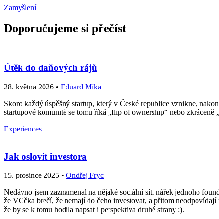
Zamyšlení
Doporučujeme si přečíst
Útěk do daňových rájů
28. května 2026 •
Eduard Míka
Skoro každý úspěšný startup, který v České republice vznikne, nakone
startupové komunitě se tomu říká „flip of ownership“ nebo zkráceně „
Experiences
Jak oslovit investora
15. prosince 2025 •
Ondřej Fryc
Nedávno jsem zaznamenal na nějaké sociální síti nářek jednoho founde
že VCčka brečí, že nemají do čeho investovat, a přitom neodpovídají n
že by se k tomu hodila napsat i perspektiva druhé strany :).