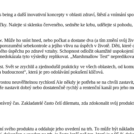
 being a další inovativní koncepty v oblasti zdraví, štěstí a vnímání s
ičky. Nalejte si sklenku červeného, sedněte ke krbu, udělejte si pohodu, 
. Může ho sníst hned, nebo počkat a dostane dva (a tím změní svůj ži
ro porozumění sebekontrole a jejího vlivu na úspěch v životě. Děti, kte
ého úspěchu po zdravé vztahy. Schopnost odložit okamžité uspokojení
 nedokázala tyto výsledky replikovat. „Marshmallow Test“ nepredikoval
st. Svět se zrychlil a zjednodušil prakticky ve všech oblastech, od ko
a budoucnost“, která je pro odolávání pokušení klíčová.
ou neuvěřitelnou rychlostí Ale někdy je potřeba se na chvíli zastavit, u
e nastavit dobrý nebo dostatenčně rychlý a rentenční kanál pro jeho mon
ávný čas. Zakladatelé často čelí dilematu, zda zdokonalit svůj produkt
svého produktu a oddaluje jeho uvedení na trh. To může být nákladná c