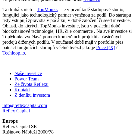
Ta druhá z nich –
TopMonks
– je v první řadě startupové studio,
fungující jako technologický partner výměnou za podíl. Do startupu
tedy vstupují zpravidla v počátku, v době založení či seed investice.
Oblasti, do kterých TopMonks investuje, jsou v poslední době
blockchainové technologie, HR, či e-commerce . Na své investice si
TopMonks vydělává pomocí komerčních projektů a částečných
prodejů držených podílů. V současné době mají v portfoliu přes
patnáct fungujících startupů včetně hvězd jako je
Price f(X)
či
Techloop.io
.
Naše investice
Power Team
Ze života Reflexu
Kontakt
Z deníku investora
info@reflexcapital.com
Reflex Capital
Europe
Reflex Capital SE
Rašínovo Nábřeží 2000/78