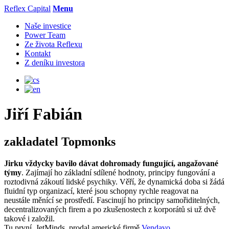
Reflex Capital
Menu
Naše investice
Power Team
Ze života Reflexu
Kontakt
Z deníku investora
Jiří Fabián
zakladatel Topmonks
Jirku vždycky bavilo dávat dohromady fungující, angažované
týmy
. Zajímají ho základní sdílené hodnoty, principy fungování a
roztodivná zákoutí lidské psychiky. Věří, že dynamická doba si žádá
fluidní typ organizací, které jsou schopny rychle reagovat na
neustále měnící se prostředí. Fascinují ho principy samořiditelných,
decentralizovaných firem a po zkušenostech z korporátů si už dvě
takové i založil.
Tu první, JetMinds, prodal americké firmě
Vendavo
.