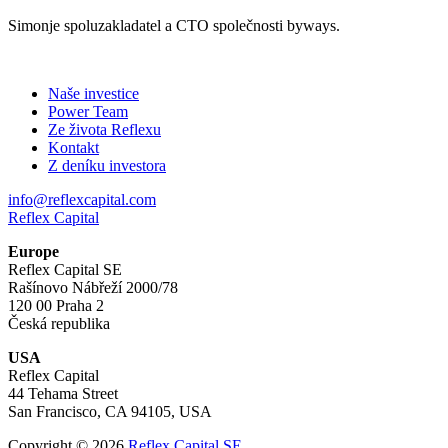
Simonje spoluzakladatel a CTO společnosti byways.
Naše investice
Power Team
Ze života Reflexu
Kontakt
Z deníku investora
info@reflexcapital.com
Reflex Capital
Europe
Reflex Capital SE
Rašínovo Nábřeží 2000/78
120 00 Praha 2
Česká republika
USA
Reflex Capital
44 Tehama Street
San Francisco, CA 94105, USA
Copyright © 2026
Reflex Capital SE